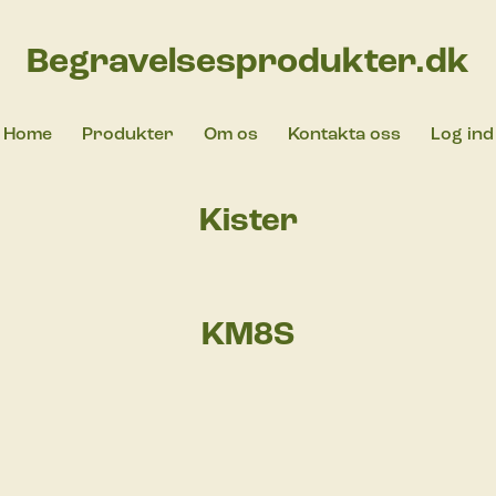
Begravelsesprodukter.dk
Home
Produkter
Om os
Kontakta oss
Log ind
Kister
KM8S