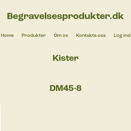
Begravelsesprodukter.dk
Home
Produkter
Om os
Kontakta oss
Log ind
Kister
DM45-8