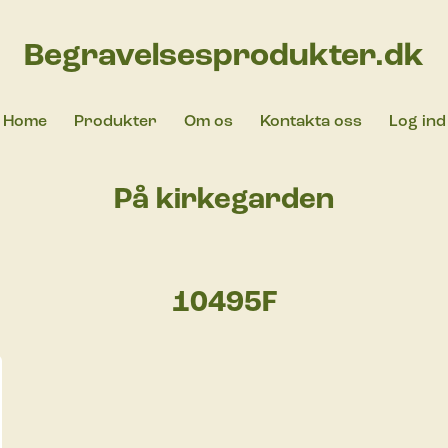
Begravelsesprodukter.dk
Home
Produkter
Om os
Kontakta oss
Log ind
På kirkegarden
10495F