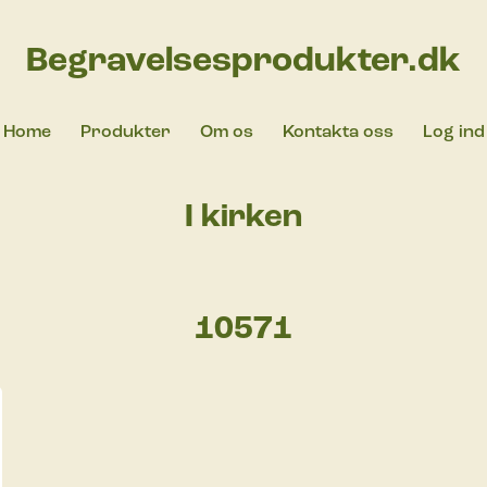
Begravelsesprodukter.dk
Home
Produkter
Om os
Kontakta oss
Log ind
I kirken
10571