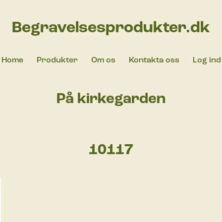
Begravelsesprodukter.dk
Home
Produkter
Om os
Kontakta oss
Log ind
På kirkegarden
10117