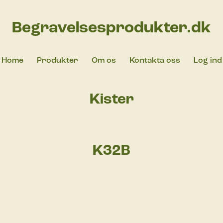
Begravelsesprodukter.dk
Home
Produkter
Om os
Kontakta oss
Log ind
Kister
K32B